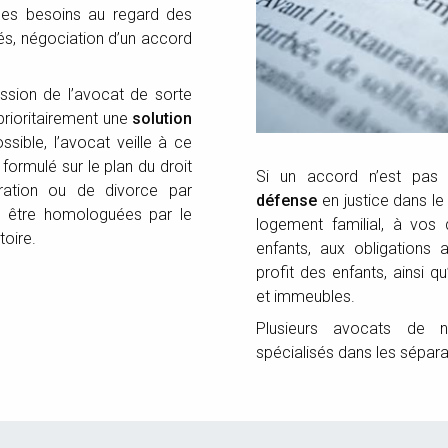
 ses besoins au regard des
blés, négociation d’un accord
ission de l’avocat de sorte
prioritairement une
solution
sible, l’avocat veille à ce
ormulé sur le plan du droit
Si un accord n’est pas 
ation ou de divorce par
défense
en justice dans le
t être homologuées par le
logement familial, à vos 
toire.
enfants, aux obligations 
profit des enfants, ainsi 
et immeubles.
Plusieurs avocats de n
spécialisés dans les sépar